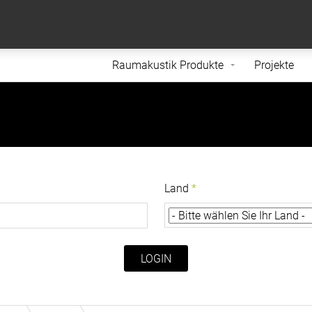
formance and traffic on our website. We also share
Do Not 
nd analytics partners.
Raumakustik Produkte
Projekte
Land
LOGIN