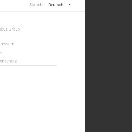
Sprachwahl
Sprache:
Deutsch
mbus Group
pressum
B
enschutz