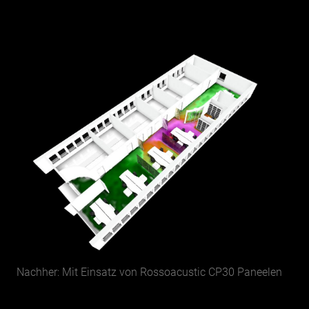
Nachher: Mit Einsatz von Rossoacustic CP30 Paneelen