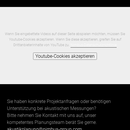
Wenn Sie eingebettete Videos auf dieser Seite abspielen möchten, müssen Sie
Youtube-Cookies akzeptieren. Wenn Sie diese akzeptieren, greifen Sie auf
Drittanbieterinhalte von YouTube zu.
Nimbus-Datenschutzrichtlinie
Youtube-Cookies akzeptieren
Sie haben konkrete Projektanfragen oder benötigen
Unterstützung bei akustischen Messungen?
Bitte nehmen Sie Kontakt mit uns auf, unser
kompetentes Planungsteam berät Sie gerne.
akustikplanung@nimbus-group.com