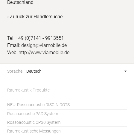
Deutschland
‹ Zurück zur Händlersuche
Tel: +49 (0)7141 - 9913551
Email:
design@viamobile.de
Web:
http://www.viamobile.de
Fusszeile
Sprachwahl
Sprache:
Deutsch
Raumakustik Produkte
NEU: Rossoacoustic DISC´N DOTS
Rossoacoustic PAD System
Rossoacoustic CP30 System
Raumakustische Messungen