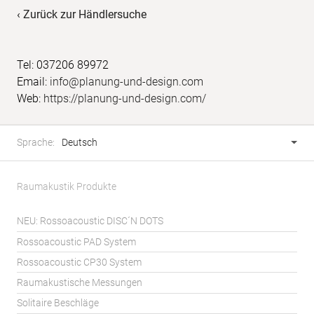
‹ Zurück zur Händlersuche
Tel: 037206 89972
Email:
info@planung-und-design.com
Web:
https://planung-und-design.com/
Fusszeile
Sprachwahl
Sprache:
Deutsch
Raumakustik Produkte
NEU: Rossoacoustic DISC´N DOTS
Rossoacoustic PAD System
Rossoacoustic CP30 System
Raumakustische Messungen
Solitaire Beschläge