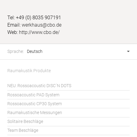
Tel: +49 (0) 8035 907191
Email:
werkhaus@cbo.de
Web:
http://www.cbo.de/
Fusszeile
Sprachwahl
Sprache:
Deutsch
Raumakustik Produkte
NEU: Rossoacoustic DISC´N DOTS
Rossoacoustic PAD System
Rossoacoustic CP30 System
Raumakustische Messungen
Solitaire Beschläge
Team Beschläge